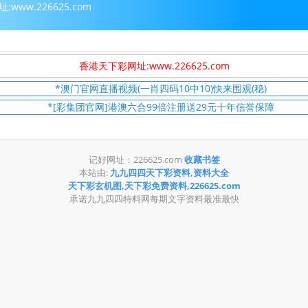
www.226625.com
香港天下彩网址:www.226625.com
*澳门官网直播视频(一肖四码10中10)快来围观(稳)
*[彩集团官网]港澳六合99倍注册送29元十年信誉保障
记好网址：226625.com
收藏书签
本站由:
九九四四天下彩资料,资料大全
天下彩玄机图,天下彩免费资料,226625.com
承诺九九四四特料网每期文字资料最准最快