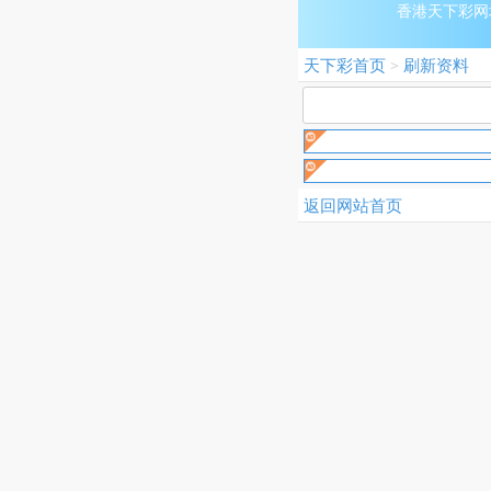
香港天下彩网址:
天下彩首页
刷新资料
>
返回网站首页