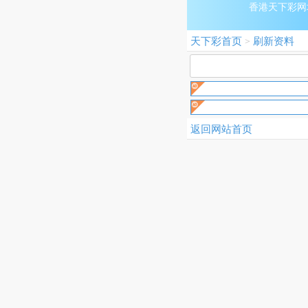
香港天下彩网址:
天下彩首页
刷新资料
>
返回网站首页