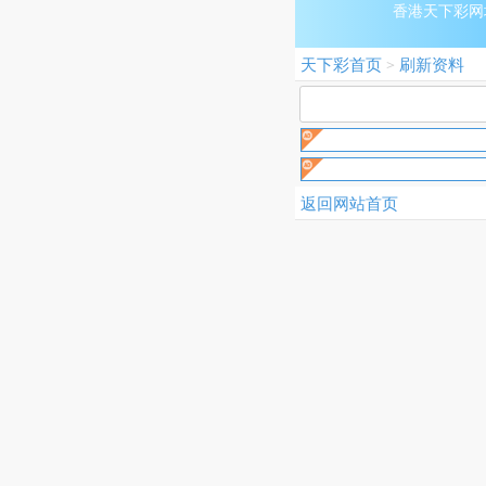
香港天下彩网址:
天下彩首页
刷新资料
>
返回网站首页